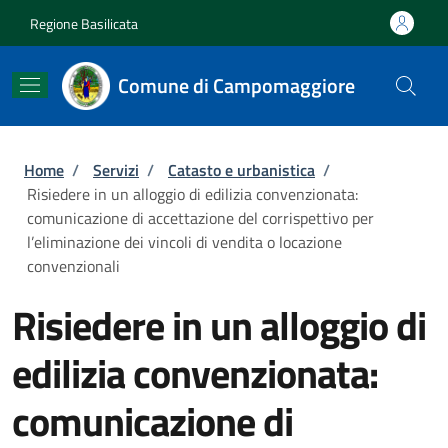
Salta al contenuto principale
Skip to footer content
Regione Basilicata
Comune di Campomaggiore
Briciole di pane
Home
/
Servizi
/
Catasto e urbanistica
/
Risiedere in un alloggio di edilizia convenzionata:
comunicazione di accettazione del corrispettivo per
l’eliminazione dei vincoli di vendita o locazione
convenzionali
Risiedere in un alloggio di
edilizia convenzionata:
comunicazione di