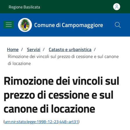
Salta al contenuto principale
Skip to footer content
Regione Basilicata
Comune di Campomaggiore
Briciole di pane
Home
/
Servizi
/
Catasto e urbanistica
/
Rimozione dei vincoli sul prezzo di cessione e sul canone
di locazione
Rimozione dei vincoli sul
prezzo di cessione e sul
canone di locazione
(
urn:nir:stato:legge:1998-12-23;448~art31
)