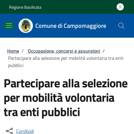
Salta al contenuto principale
Skip to footer content
Regione Basilicata
Comune di Campomaggiore
Briciole di pane
Home
/
Occupazione, concorsi e assunzioni
/
Partecipare alla selezione per mobilità volontaria tra enti
pubblici
Partecipare alla selezione
per mobilità volontaria
tra enti pubblici
Condividi