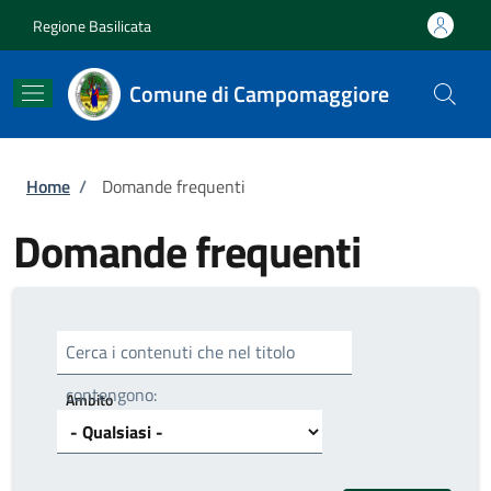
Salta al contenuto principale
Skip to footer content
Regione Basilicata
Comune di Campomaggiore
Briciole di pane
Home
/
Domande frequenti
Domande frequenti
Cerca i contenuti che nel titolo
contengono:
Ambito