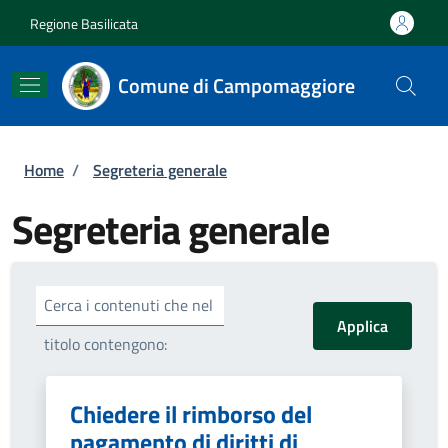
Salta al contenuto principale
Skip to footer content
Regione Basilicata
Comune di Campomaggiore
Briciole di pane
Home
/
Segreteria generale
Segreteria generale
Cerca i contenuti che nel
titolo contengono:
Chiedere il rimborso del
pagamento di diritti di