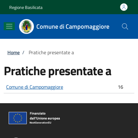
Salta al contenuto principale
Skip to footer content
Regione Basilicata
Comune di Campomaggiore
Briciole di pane
Home
/
Pratiche presentate a
Pratiche presentate a
Comune di Campomaggiore
16