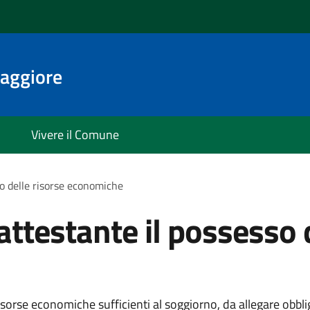
aggiore
Vivere il Comune
o delle risorse economiche
testante il possesso d
orse economiche sufficienti al soggiorno, da allegare obblig