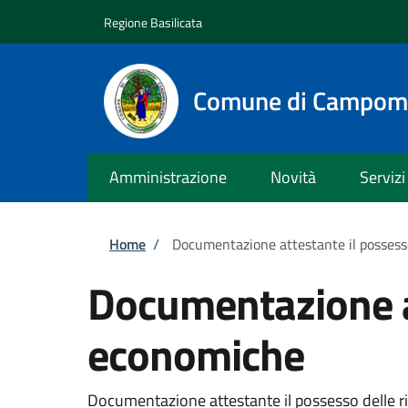
Salta al contenuto principale
Skip to footer content
Regione Basilicata
Comune di Campom
Amministrazione
Novità
Servizi
Briciole di pane
Home
/
Documentazione attestante il possess
Documentazione at
economiche
Documentazione attestante il possesso delle ris