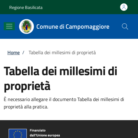
Salta al contenuto principale
Skip to footer content
Regione Basilicata
Comune di Campomaggiore
Briciole di pane
Home
/
Tabella dei millesimi di proprietà
Tabella dei millesimi di
proprietà
È necessario allegare il documento Tabella dei millesimi di
proprietà alla pratica.