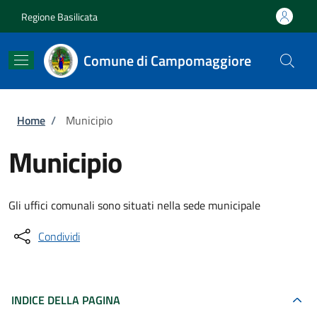
Salta al contenuto principale
Skip to footer content
Regione Basilicata
Comune di Campomaggiore
Briciole di pane
Home
/
Municipio
Municipio
Gli uffici comunali sono situati nella sede municipale
Condividi
INDICE DELLA PAGINA