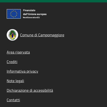
Comune di Campomaggiore
Footer menu
Area riservata
Crediti
Informativa privacy
Note legali
Dichiarazione di accessibilità
Contatti