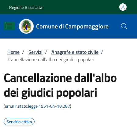
Salta al contenuto principale
Skip to footer content
Regione Basilicata
Comune di Campomaggiore
Briciole di pane
Home
/
Servizi
/
Anagrafe e stato civile
/
Cancellazione dall'albo dei giudici popolari
Cancellazione dall'albo
dei giudici popolari
(
urn:nir:stato:legge:1951-04-10;287
)
Servizio attivo