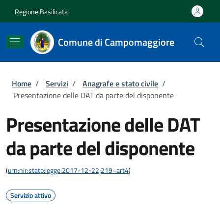
Salta al contenuto principale
Skip to footer content
Regione Basilicata
Comune di Campomaggiore
Briciole di pane
Home
/
Servizi
/
Anagrafe e stato civile
/
Presentazione delle DAT da parte del disponente
Presentazione delle DAT
da parte del disponente
(
urn:nir:stato:legge:2017-12-22;219~art4
)
Servizio attivo