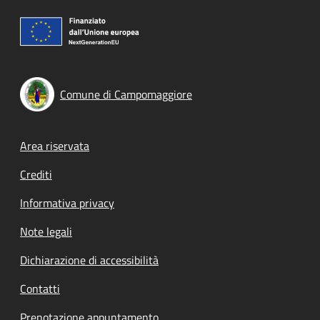
Comune di Campomaggiore
Footer menu
Area riservata
Crediti
Informativa privacy
Note legali
Dichiarazione di accessibilità
Contatti
Prenotazione appuntamento