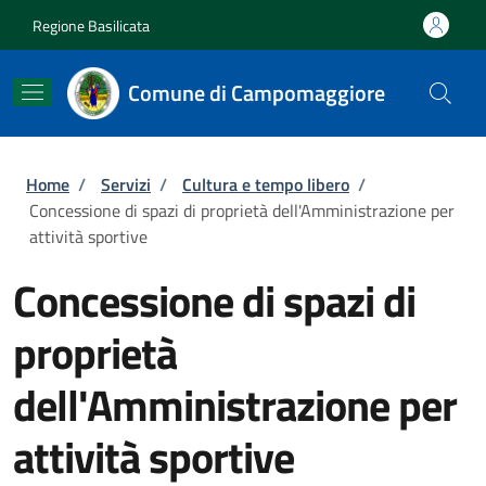
Salta al contenuto principale
Skip to footer content
Regione Basilicata
Comune di Campomaggiore
Briciole di pane
Home
/
Servizi
/
Cultura e tempo libero
/
Concessione di spazi di proprietà dell'Amministrazione per
attività sportive
Concessione di spazi di
proprietà
dell'Amministrazione per
attività sportive