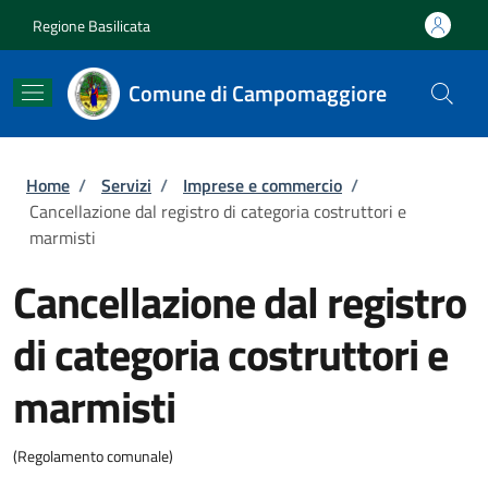
Salta al contenuto principale
Skip to footer content
Regione Basilicata
Comune di Campomaggiore
Briciole di pane
Home
/
Servizi
/
Imprese e commercio
/
Cancellazione dal registro di categoria costruttori e
marmisti
Cancellazione dal registro
di categoria costruttori e
marmisti
(Regolamento comunale)