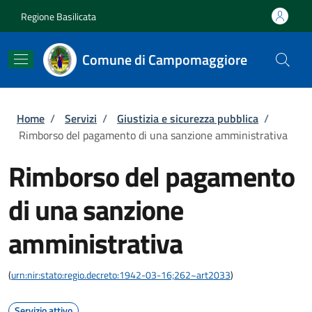
Salta al contenuto principale
Skip to footer content
Regione Basilicata
Comune di Campomaggiore
Briciole di pane
Home
/
Servizi
/
Giustizia e sicurezza pubblica
/
Rimborso del pagamento di una sanzione amministrativa
Rimborso del pagamento
di una sanzione
amministrativa
(
urn:nir:stato:regio.decreto:1942-03-16;262~art2033
)
Servizio attivo