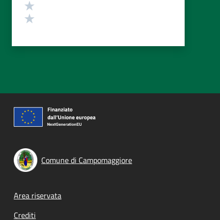
Valuta 2 stelle su 5
Valuta 1 stelle su 5
Comune di Campomaggiore
Footer menu
Area riservata
Crediti