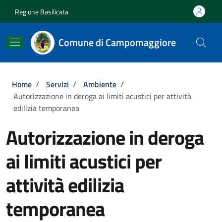
Salta al contenuto principale
Skip to footer content
Regione Basilicata
Comune di Campomaggiore
Briciole di pane
Home
/
Servizi
/
Ambiente
/
Autorizzazione in deroga ai limiti acustici per attività
edilizia temporanea
Autorizzazione in deroga
ai limiti acustici per
attività edilizia
temporanea