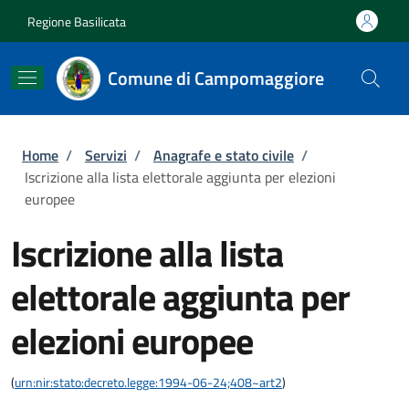
Salta al contenuto principale
Skip to footer content
Regione Basilicata
Comune di Campomaggiore
Briciole di pane
Home
/
Servizi
/
Anagrafe e stato civile
/
Iscrizione alla lista elettorale aggiunta per elezioni
europee
Iscrizione alla lista
elettorale aggiunta per
elezioni europee
(
urn:nir:stato:decreto.legge:1994-06-24;408~art2
)