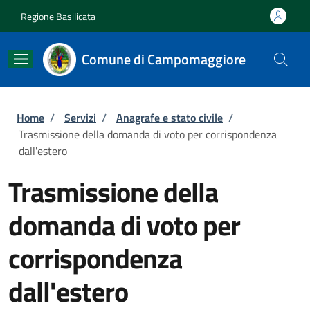
Salta al contenuto principale
Skip to footer content
Regione Basilicata
Comune di Campomaggiore
Briciole di pane
Home
/
Servizi
/
Anagrafe e stato civile
/
Trasmissione della domanda di voto per corrispondenza
dall'estero
Trasmissione della
domanda di voto per
corrispondenza
dall'estero