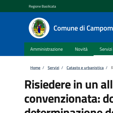
Salta al contenuto principale
Skip to footer content
Regione Basilicata
Comune di Campom
Amministrazione
Novità
Servizi
Briciole di pane
Home
/
Servizi
/
Catasto e urbanistica
/
R
Risiedere in un all
convenzionata: d
determinazione d