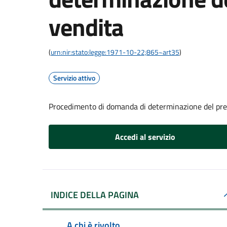
vendita
(
urn:nir:stato:legge:1971-10-22;865~art35
)
Servizio attivo
Procedimento di domanda di determinazione del pre
Accedi al servizio
INDICE DELLA PAGINA
A chi è rivolto