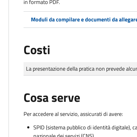
in formato PDF.
Moduli da compilare e documenti da allegar
Costi
Tipo di pagamento
Importo
La presentazione della pratica non prevede al
Cosa serve
Per accedere al servizio, assicurati di avere:
SPID (sistema pubblico di identità digitale), ca
nazionale dei servizi (CNS)