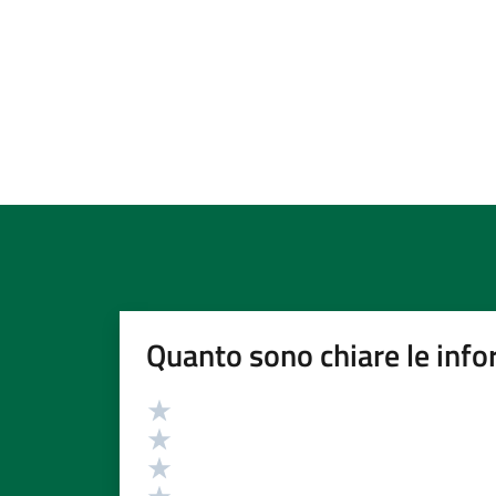
Quanto sono chiare le info
Valutazione
Valuta 5 stelle su 5
Valuta 4 stelle su 5
Valuta 3 stelle su 5
Valuta 2 stelle su 5