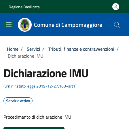
Salta al contenuto principale
Skip to footer content
Regione Basilicata
Comune di Campomaggiore
Briciole di pane
Home
/
Servizi
/
Tributi, finanze e contravvenzioni
/
Dichiarazione IMU
Dichiarazione IMU
(
urn:nir:stato:legge:2019-12-27;160~art1
)
Servizio attivo
Procedimento di dichiarazione IMU