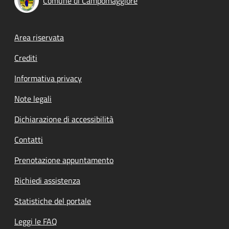
Comune di Campomaggiore
Footer menu
Area riservata
Crediti
Informativa privacy
Note legali
Dichiarazione di accessibilità
Contatti
Prenotazione appuntamento
Richiedi assistenza
Statistiche del portale
Leggi le FAQ