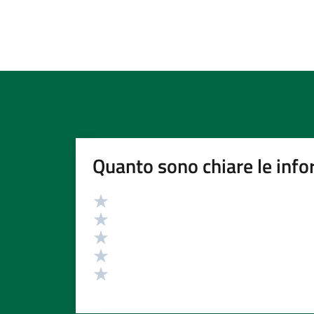
Quanto sono chiare le info
Valutazione
Valuta 5 stelle su 5
Valuta 4 stelle su 5
Valuta 3 stelle su 5
Valuta 2 stelle su 5
Valuta 1 stelle su 5