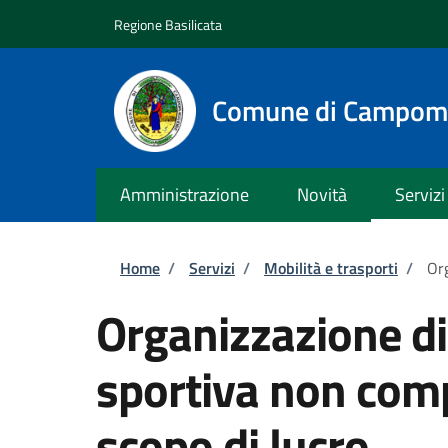
Salta al contenuto principale
Skip to footer content
Regione Basilicata
Comune di Campom
Amministrazione
Novità
Servizi
Briciole di pane
Home
/
Servizi
/
Mobilità e trasporti
/
Org
Organizzazione d
sportiva non comp
scopo di lucro