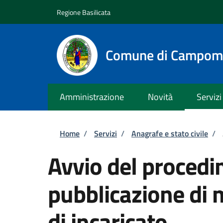
Salta al contenuto principale
Skip to footer content
Regione Basilicata
Comune di Campom
Amministrazione
Novità
Servizi
Briciole di pane
Home
/
Servizi
/
Anagrafe e stato civile
/
Avvio del procedi
pubblicazione di 
di incaricato