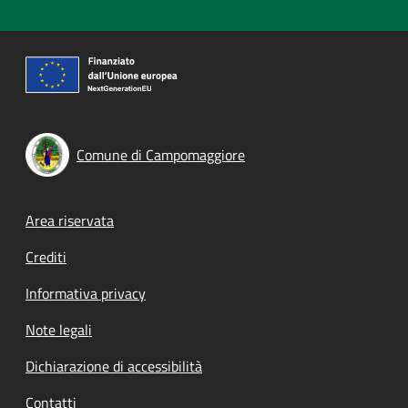
Comune di Campomaggiore
Footer menu
Area riservata
Crediti
Informativa privacy
Note legali
Dichiarazione di accessibilità
Contatti