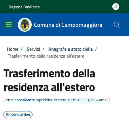
Salta al contenuto principale
Skip to footer content
Regione Basilicata
Comune di Campomaggiore
Briciole di pane
Home
/
Servizi
/
Anagrafe e stato civile
/
Trasferimento della residenza all'estero
Trasferimento della
residenza all'estero
(
urn:nir:presidente.repubblica:decreto:1989-05-30;223~art13
)
Servizio attivo